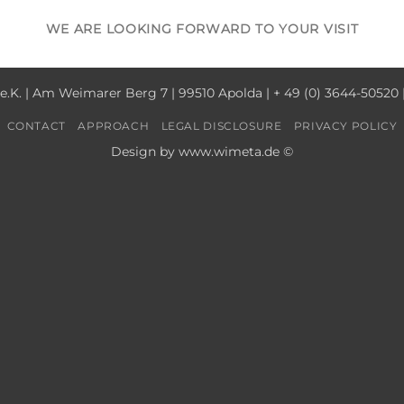
WE ARE LOOKING FORWARD TO YOUR VISIT
e.K. | Am Weimarer Berg 7 | 99510 Apolda | + 49 (0) 3644-5052
CONTACT
APPROACH
LEGAL DISCLOSURE
PRIVACY POLICY
Design by www.wimeta.de ©