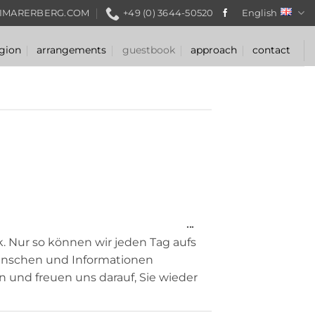
IMARERBERG.COM
+49 (0) 3644-50520
English
gion
arrangements
guestbook
approach
contact
TOGGLE
...
k. Nur so können wir jeden Tag aufs
THIS
ünschen und Informationen
METABOX.
n und freuen uns darauf, Sie wieder