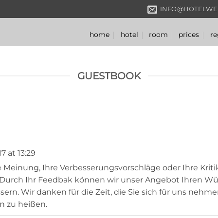
INFO@HOTELWE
home
hotel
room
prices
re
GUESTBOOK
17
at
13:29
e Meinung, Ihre Verbesserungsvorschläge oder Ihre Kriti
 Durch Ihr Feedbak können wir unser Angebot Ihren W
rn. Wir danken für die Zeit, die Sie sich für uns nehme
 zu heißen.